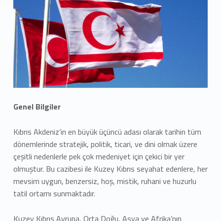
K
T
C
H
a
k
Genel Bilgiler
k
Kıbrıs Akdeniz’in en büyük üçüncü adası olarak tarihin tüm
ı
dönemlerinde stratejik, politik, ticari, ve dini olmak üzere
çeşitli nedenlerle pek çok medeniyet için çekici bir yer
n
olmuştur. Bu cazibesi ile Kuzey Kıbrıs seyahat edenlere, her
mevsim uygun, benzersiz, hoş, mistik, ruhani ve huzurlu
d
tatil ortamı sunmaktadır.
a
Kuzey Kıbrıs Avrupa, Orta Doğu, Asya ve Afrika’nın