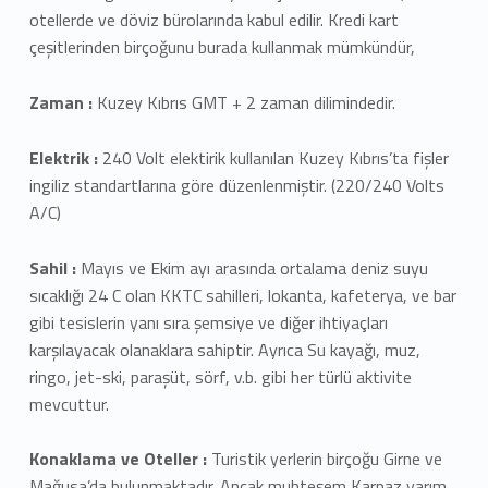
otellerde ve döviz bürolarında kabul edilir. Kredi kart
çeşitlerinden birçoğunu burada kullanmak mümkündür,
Zaman :
Kuzey Kıbrıs GMT + 2 zaman dilimindedir.
Elektrik :
240 Volt elektirik kullanılan Kuzey Kıbrıs’ta fişler
ingiliz standartlarına göre düzenlenmiştir. (220/240 Volts
A/C)
Sahil :
Mayıs ve Ekim ayı arasında ortalama deniz suyu
sıcaklığı 24 C olan KKTC sahilleri, lokanta, kafeterya, ve bar
gibi tesislerin yanı sıra şemsiye ve diğer ihtiyaçları
karşılayacak olanaklara sahiptir. Ayrıca Su kayağı, muz,
ringo, jet-ski, paraşüt, sörf, v.b. gibi her türlü aktivite
mevcuttur.
Konaklama ve Oteller :
Turistik yerlerin birçoğu Girne ve
Mağusa’da bulunmaktadır. Ancak muhteşem Karpaz yarım