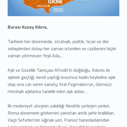
Burası Kuzey Kıbrıs,
Tarihinin her döneminde, stratejik, politik, ticari ve dini
sebeplerden dolayı her zaman istenilen ve cazibesini hiçbir
zaman yitirmeyen Yeşil Ada…
Aşk ve Güzellik Tanrıçası Afrodit’in doğduğu, Adonis ile
aşkının geçtiği, kendi yaptığı kusursuz kadın heykeline aşık
olup ona can veren sanatçı Kral Pygmalion’un, ölümsüz
mitolojik aşklarına tanıklık eden aşk adası…
İlk medeniyet ateşinin yakıldığı Neolitik yerleşim yerleri,
Roma döneminin görkemini yansıtan antik şehir krallıkları,
Haçlı Seferleri’nin sığınak yeri, Fransız hanedanlarından
Lüzinyan’ların en ihtişamlı ülkesi, Venedikli tüccarların