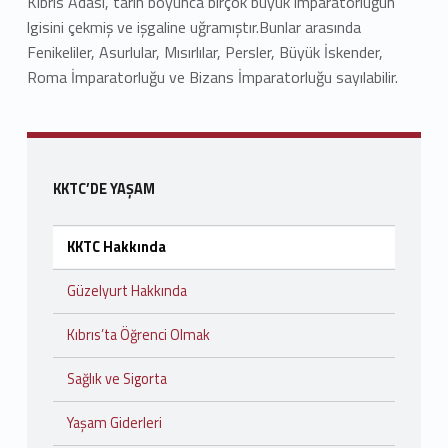
Kıbrıs Adası, tarih boyunca birçok büyük imparatorluğun
lgisini çekmiş ve işgaline uğramıştır.Bunlar arasında
Fenikeliler, Asurlular, Mısırlılar, Persler, Büyük İskender,
Roma İmparatorluğu ve Bizans İmparatorluğu sayılabilir.
Skip back to navigation
Sidebar
KKTC’DE YAŞAM
KKTC Hakkında
Güzelyurt Hakkında
Kıbrıs’ta Öğrenci Olmak
Sağlık ve Sigorta
Yaşam Giderleri